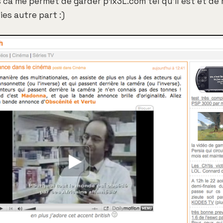
 ca me permet de garder p1x3L.com tel qu'il est et de
es autre part :)