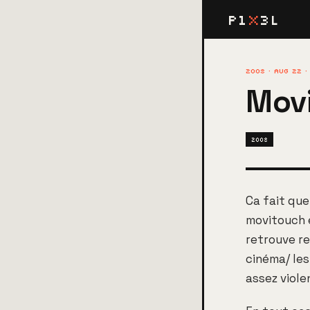
P1
X
3L
2008 · AUG 22 ·
Movi
2008
Ca fait qu
movitouch e
retrouve re
cinéma/ les
assez viole