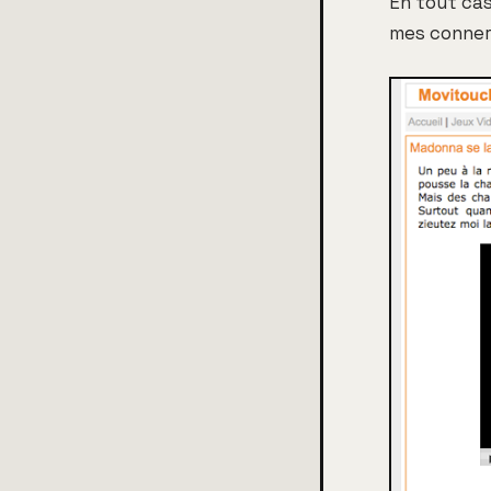
En tout cas
mes conneri