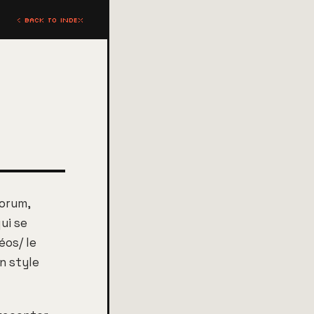
< BACK TO INDEX
forum,
ui se
éos/ le
un style