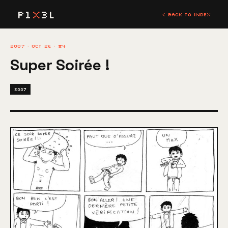
P1
X
3L
< BACK TO INDEX
2007 · OCT 26 · #4
Super Soirée !
2007