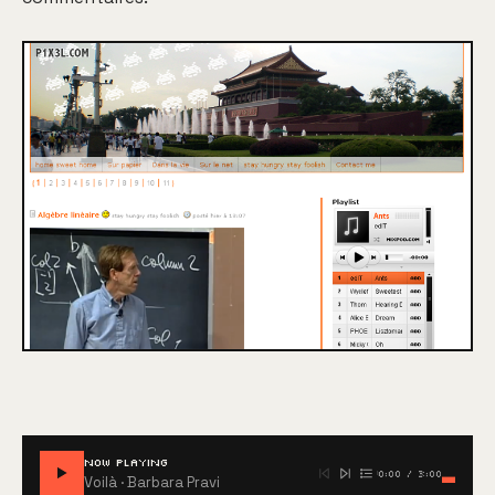
NOW PLAYING
0:00
/
3:00
Voilà
· Barbara Pravi